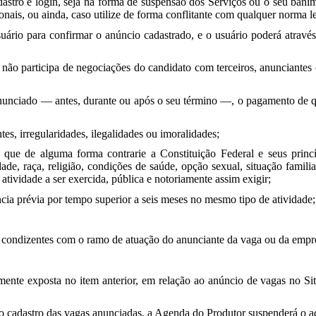
tro e login, seja na forma de suspensão dos Serviços ou o seu banimen
onais, ou ainda, caso utilize de forma conflitante com qualquer norma l
uário para confirmar o anúncio cadastrado, e o usuário poderá atravé
ão participa de negociações do candidato com terceiros, anunciantes
 anunciado — antes, durante ou após o seu término —, o pagamento de qu
tes, irregularidades, ilegalidades ou imoralidades;
ue de alguma forma contrarie a Constituição Federal e seus princípi
de, raça, religião, condições de saúde, opção sexual, situação familiar
atividade a ser exercida, pública e notoriamente assim exigir;
ia prévia por tempo superior a seis meses no mesmo tipo de atividade;
jam condizentes com o ramo de atuação do anunciante da vaga ou da empre
mente exposta no item anterior, em relação ao anúncio de vagas no Site
 cadastro das vagas anunciadas, a Agenda do Produtor suspenderá o aces