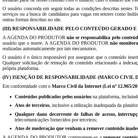
O usuário concorda em seguir todas as condições descritas nestes T
serviços ou a busca de candidatos para vagas em setores como Indú
outras formas descritas no site.
(III) RESPONSABILIDADE PELO CONTEÚDO GERADO 
A AGENDA DO PRODUTOR
não se responsabiliza pelo conteú
usuário que o insere. A AGENDA DO PRODUTOR
não monitora
realizadas automaticamente por tais mecanismos.
O usuário é o único responsável por assegurar que o conteúdo inser
Qualquer solicitação de remoção de conteúdo relacionado a index
própria plataforma.
(IV) ISENÇÃO DE RESPONSABILIDADE (MARCO CIVIL 
Em conformidade com o
Marco Civil da Internet (Lei nº 12.965/20
Conteúdos publicados pelos usuários
na plataforma, incluind
Atos de terceiros
, inclusive a utilização inadequada da platafo
Qualquer dano decorrente de falhas de acesso, interrupç
telecomunicações fornecidos por terceiros;
Atos de moderação que venham a remover conteúdo inadeq
A AGENDA DO PRODUTOR compromete-se a
remover conteúdo