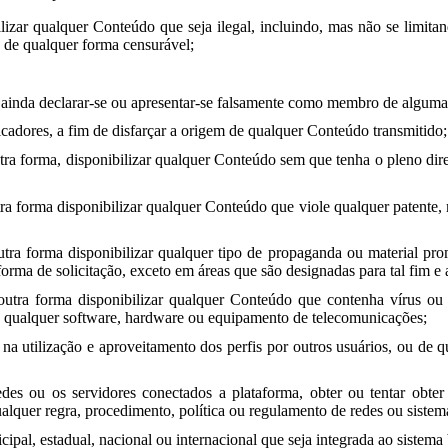
bilizar qualquer Conteúdo que seja ilegal, incluindo, mas não se limita
u de qualquer forma censurável;
u ainda declarar-se ou apresentar-se falsamente como membro de alguma 
icadores, a fim de disfarçar a origem de qualquer Conteúdo transmitido;
outra forma, disponibilizar qualquer Conteúdo sem que tenha o pleno dire
utra forma disponibilizar qualquer Conteúdo que viole qualquer patente, 
r outra forma disponibilizar qualquer tipo de propaganda ou material p
forma de solicitação, exceto em áreas que são designadas para tal fim 
uer outra forma disponibilizar qualquer Conteúdo que contenha vírus
 de qualquer software, hardware ou equipamento de telecomunicações;
r na utilização e aproveitamento dos perfis por outros usuários, ou de
redes ou os servidores conectados a plataforma, obter ou tentar obt
alquer regra, procedimento, política ou regulamento de redes ou siste
ipal, estadual, nacional ou internacional que seja integrada ao sistema b