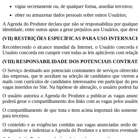
vigiar secretamente ou, de qualquer forma, assediar terceiros;
obter ou armazenar dados pessoais sobre outros Usuários;
A Agenda do Produtor declara que não se responsabiliza por qualquer 
identidade, entre outras aptas a gerar prejuízos aos Usuários, que dev
(VII) RESTRIÇÕES ESPECÍFICAS PARA USO INTERNAC
Reconhecendo o alcance mundial da Internet, o Usuário concorda em
Usuário concorda em cumprir com todas as leis aplicáveis com relação 
(VIII) RESPONSABILIDADE DOS POTENCIAIS CONTRA
O Serviço destinado aos potenciais contratantes de serviços oferecid
das empresas, que te auxiliam na seleção de candidatos que vierem a 
mails com currículos de candidatos interessados em participar do pro
vagas inseridos no Site. Na hipótese de alteração, o usuário poderá fa
O usuário autoriza a Agenda do Produtor a publicar as vagas anunci
poderá gerar o compartilhamento dos links com as vagas pelos usuár
O compartilhamento de que trata o item acima importará tão somente 
para terceiros.
O conteúdo e as exigências contidas nas vagas anunciadas serão de s
obrigando-se a indenizar a Agenda do Produtor e a terceiros eventual