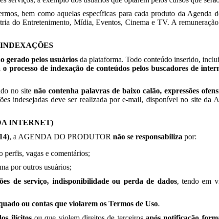
ermos, bem como aquelas específicas para cada produto da Agenda do 
stria do Entretenimento, Mídia, Eventos, Cinema e TV. A remuneração
E INDEXAÇÕES
do gerado pelos usuários
da plataforma. Todo conteúdo inserido, incluin
 o processo de indexação de conteúdos pelos buscadores de inter
ido no site
não contenha palavras de baixo calão, expressões ofen
ações indesejadas deve ser realizada por e-mail, disponível no si
DA INTERNET)
14)
, a AGENDA DO PRODUTOR
não se responsabiliza
por:
o perfis, vagas e comentários;
rma por outros usuários;
ões de serviço, indisponibilidade ou perda de dados
, tendo em v
uado ou contas que violarem os Termos de Uso
.
s ilícitos
ou que violem direitos de terceiros
após notificação form