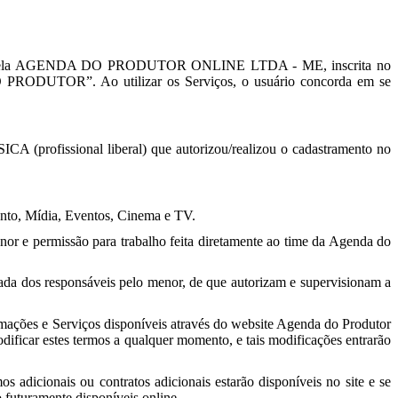
necidos pela AGENDA DO PRODUTOR ONLINE LTDA - ME, inscrita no
 PRODUTOR”. Ao utilizar os Serviços, o usuário concorda em se
ofissional liberal) que autorizou/realizou o cadastramento no
ento, Mídia, Eventos, Cinema e TV.
or e permissão para trabalho feita diretamente ao time da Agenda do
ada dos responsáveis pelo menor, de que autorizam e supervisionam a
ormações e Serviços disponíveis através do website Agenda do Produtor
odificar estes termos a qualquer momento, e tais modificações entrarão
s adicionais ou contratos adicionais estarão disponíveis no site e se
o futuramente disponíveis online.