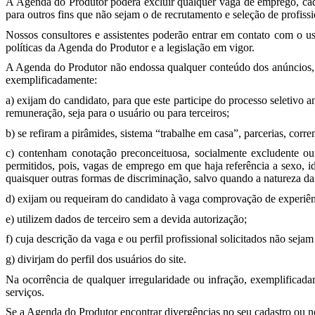
A Agenda do Produtor poderá excluir qualquer vaga de emprego, cadas
para outros fins que não sejam o de recrutamento e seleção de profissi
Nossos consultores e assistentes poderão entrar em contato com o us
políticas da Agenda do Produtor e a legislação em vigor.
A Agenda do Produtor não endossa qualquer conteúdo dos anúncios, n
exemplificadamente:
a) exijam do candidato, para que este participe do processo seletivo
remuneração, seja para o usuário ou para terceiros;
b) se refiram a pirâmides, sistema “trabalhe em casa”, parcerias, corren
c) contenham conotação preconceituosa, socialmente excludente ou q
permitidos, pois, vagas de emprego em que haja referência a sexo, ida
quaisquer outras formas de discriminação, salvo quando a natureza da 
d) exijam ou requeiram do candidato à vaga comprovação de experiênc
e) utilizem dados de terceiro sem a devida autorização;
f) cuja descrição da vaga e ou perfil profissional solicitados não se
g) divirjam do perfil dos usuários do site.
Na ocorrência de qualquer irregularidade ou infração, exemplificada
serviços.
Se a Agenda do Produtor encontrar divergências no seu cadastro ou no