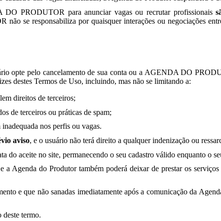
NDA DO PRODUTOR para anunciar vagas ou recrutar profissionais
s
e responsabiliza por quaisquer interações ou negociações entre con
e o usuário opte pelo cancelamento de sua conta ou a AGENDA DO
izes destes Termos de Uso, incluindo, mas não se limitando a:
em direitos de terceiros;
os de terceiros ou práticas de spam;
 inadequada nos perfis ou vagas.
vio aviso
, e o usuário não terá direito a qualquer indenização ou ressa
ta do aceite no site, permanecendo o seu cadastro válido enquanto o seu
 a Agenda do Produtor também poderá deixar de prestar os serviços a o
umento e que não sanadas imediatamente após a comunicação da Agenda 
 deste termo.