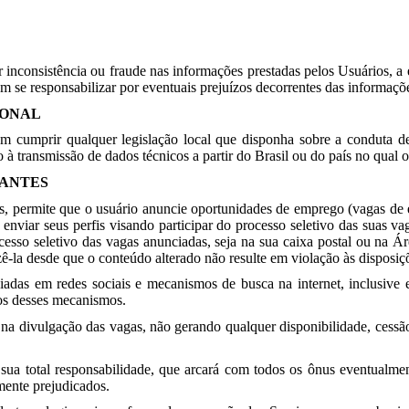
inconsistência ou fraude nas informações prestadas pelos Usuários, a e
em se responsabilizar por eventuais prejuízos decorrentes das informaçõ
IONAL
 cumprir qualquer legislação local que disponha sobre a conduta de
à transmissão de dados técnicos a partir do Brasil ou do país no qual o
TANTES
os, permite que o usuário anuncie oportunidades de emprego (vagas de e
enviar seus perfis visando participar do processo seletivo das suas v
cesso seletivo das vagas anunciadas, seja na sua caixa postal ou na Ár
zê-la desde que o conteúdo alterado não resulte em violação às disposiç
adas em redes sociais e mecanismos de busca na internet, inclusive e
ios desses mecanismos.
na divulgação das vagas, não gerando qualquer disponibilidade, cessã
ua total responsabilidade, que arcará com todos os ônus eventualment
mente prejudicados.