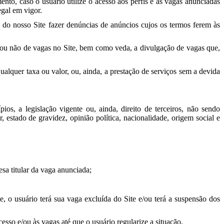
to, caso o usuário utilize o acesso aos perfis e as vagas anunciadas
egal em vigor.
s do nosso Site fazer denúncias de anúncios cujos os termos ferem às
 ou não de vagas no Site, bem como veda, a divulgação de vagas que,
alquer taxa ou valor, ou, ainda, a prestação de serviços sem a devida
os, a legislação vigente ou, ainda, direito de terceiros, não sendo
, estado de gravidez, opinião política, nacionalidade, origem social e
sa titular da vaga anunciada;
, o usuário terá sua vaga excluída do Site e/ou terá a suspensão dos
so e/ou às vagas até que o usuário regularize a situação.