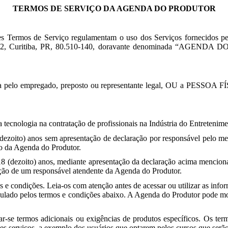
TERMOS DE SERVIÇO DA AGENDA DO PRODUTOR
. Estes Termos de Serviço regulamentam o uso dos Serviços for
72, Curitiba, PR, 80.510-140, doravante denominada “AGENDA DO
regado, preposto ou representante legal, OU a PESSOA FÍSICA (pr
ecnologia na contratação de profissionais na Indústria do Entretenim
dezoito) anos sem apresentação de declaração por responsável pelo men
ão da Agenda do Produtor.
8 (dezoito) anos, mediante apresentação da declaração acima mencion
cação de um responsável atendente da Agenda do Produtor.
 e condições. Leia-os com atenção antes de acessar ou utilizar as inf
vinculado pelos termos e condições abaixo. A Agenda do Produtor pode m
r-se termos adicionais ou exigências de produtos específicos. Os termo
ses serviços, a exemplo dos usuários que optarem pelos cursos que serã