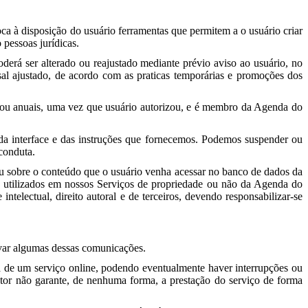
ca à disposição do usuário ferramentas que permitem a o usuário criar
 pessoas jurídicas.
derá ser alterado ou reajustado mediante prévio aviso ao usuário, no
nsal ajustado, de acordo com as praticas temporárias e promoções dos
 e/ou anuais, uma vez que usuário autorizou, e é membro da Agenda do
 da interface e das instruções que fornecemos. Podemos suspender ou
 conduta.
 ou sobre o conteúdo que o usuário venha acessar no banco de dados da
os utilizados em nossos Serviços de propriedade ou não da Agenda do
intelectual, direito autoral e de terceiros, devendo responsabilizar-se
ivar algumas dessas comunicações.
ta de um serviço online, podendo eventualmente haver interrupções ou
tor não garante, de nenhuma forma, a prestação do serviço de forma