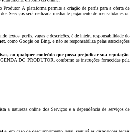
Produtor. A plataforma permite a criação de perfis para a oferta de
 dos Serviços será realizada mediante pagamento de mensalidades ou
do textos, perfis, vagas e descrições, é de inteira responsabilidade do
net
, como Google ou Bing, e não se responsabiliza pelas associações
sivas, ou qualquer conteúdo que possa prejudicar sua reputação
.
te da AGENDA DO PRODUTOR, conforme as instruções fornecidas pela
ista a natureza online dos Serviços e a dependência de serviços de
al
e, em caso de descumprimento legal, seguirá as disposições legais