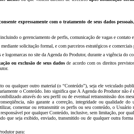
consente expressamente com o tratamento de seus dados pessoais
 incluindo o gerenciamento de perfis, comunicação de vagas e contato e
, mediante solicitação formal, e com parceiros estratégicos e comerciai
e logomarcas no site da Agenda do Produtor, durante a vigência do cont
ização ou exclusão de seus dados
de acordo com os direitos previsto
utor.
 ou qualquer outro material (o “Conteúdo”), seja ele veiculado publi
ginariamente o Conteúdo. Isto significa que A Agenda do Produtor não é
ponibilizado através do seu perfil ou de eventual retransmissão dos m
 conseqüência, não garante a correção, integridade ou qualidade do
tilizar, comentar ou retransmitir os perfis ou seu conteúdo, o Usuári
responsável por qualquer Conteúdo, inclusive, sem limitação, por qua
do que seja exibido, enviado, transmitido ou de qualquer outra forma 
rodutor para: