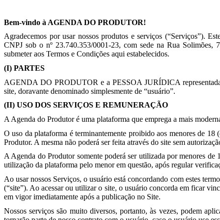
Bem-vindo à AGENDA DO PRODUTOR!
Agradecemos por usar nossos produtos e serviços (“Serviços”)
CNPJ sob o nº 23.740.353/0001-23, com sede na Rua Solimões, 
submeter aos Termos e Condições aqui estabelecidos.
(I) PARTES
AGENDA DO PRODUTOR e a PESSOA JURÍDICA representada pelo emp
site, doravante denominado simplesmente de “usuário”.
(II) USO DOS SERVIÇOS E REMUNERAÇÃO
A Agenda do Produtor é uma plataforma que emprega a mais moderna t
O uso da plataforma é terminantemente proibido aos menores de 18 (
Produtor. A mesma não poderá ser feita através do site sem autorizaç
A Agenda do Produtor somente poderá ser utilizada por menores de 1
utilização da plataforma pelo menor em questão, após regular verifi
Ao usar nossos Serviços, o usuário está concordando com estes termos
(“site”). Ao acessar ou utilizar o site, o usuário concorda em ficar 
em vigor imediatamente após a publicação no Site.
Nossos serviços são muito diversos, portanto, às vezes, podem aplica
tornarão parte de nosso contrato com o usuário, caso o usuário use es