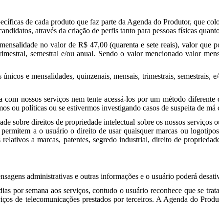
pecíficas de cada produto que faz parte da Agenda do Produtor, que colo
candidatos, através da criação de perfis tanto para pessoas físicas quanto
nsalidade no valor de R$ 47,00 (quarenta e sete reais), valor que po
 trimestral, semestral e/ou anual. Sendo o valor mencionado valor me
únicos e mensalidades, quinzenais, mensais, trimestrais, semestrais,
ra com nossos serviços nem tente acessá-los por um método diferente
mos ou políticas ou se estivermos investigando casos de suspeita de má
de sobre direitos de propriedade intelectual sobre os nossos serviços
 permitem a o usuário o direito de usar quaisquer marcas ou logotip
elativos a marcas, patentes, segredo industrial, direito de propriedade 
nsagens administrativas e outras informações e o usuário poderá desat
) dias por semana aos serviços, contudo o usuário reconhece que se tra
iços de telecomunicações prestados por terceiros. A Agenda do Produ