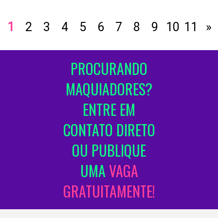
1
2
3
4
5
6
7
8
9
10
11
»
PROCURANDO
MAQUIADORES?
ENTRE EM
CONTATO DIRETO
OU PUBLIQUE
UMA
VAGA
GRATUITAMENTE!