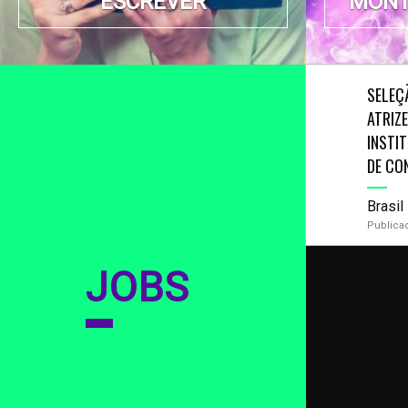
ESCREVER
MONT
SELEÇ
ATRIZ
INSTI
DE CO
Brasil
Publica
JOBS