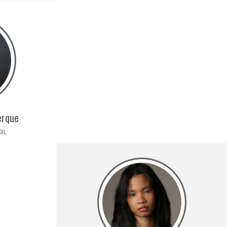
erque
SIL