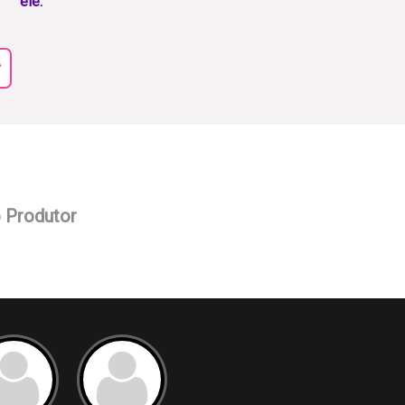
ele.
r
o Produtor