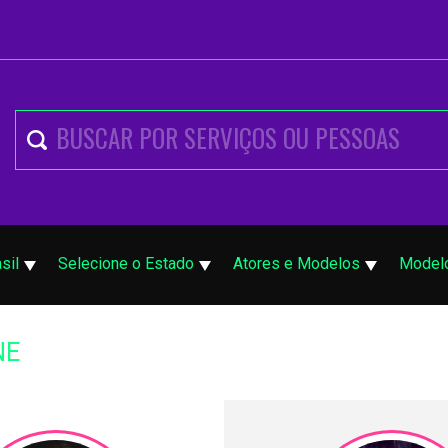
sil
Selecione o Estado
Atores e Modelos
Model
NE