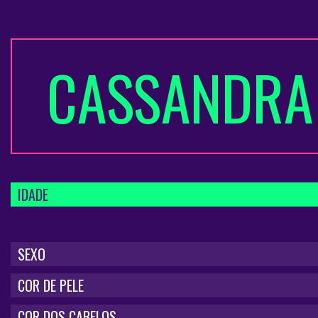
CASSANDRA
IDADE
SEXO
COR DE PELE
COR DOS CABELOS