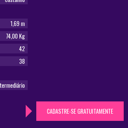
1,69 m
74,00 Kg
42
38
ntermediário
CADASTRE-SE GRATUITAMENTE