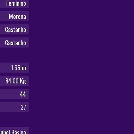
Feminino
Morena
Castanho
Castanho
1,65 m
84,00 Kg
44
37
nhol Básico