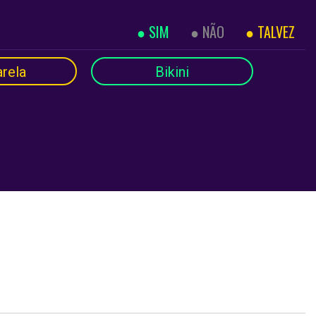
SIM
NÃO
TALVEZ
rela
Bikini