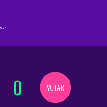
da -
0
VOTAR