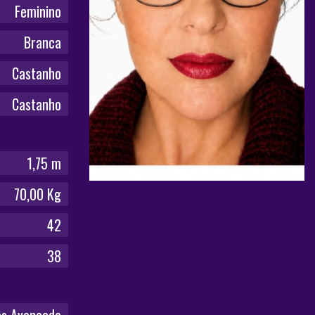
Feminino
Branca
Castanho
Castanho
1,75 m
70,00 Kg
42
38
ês Avançado