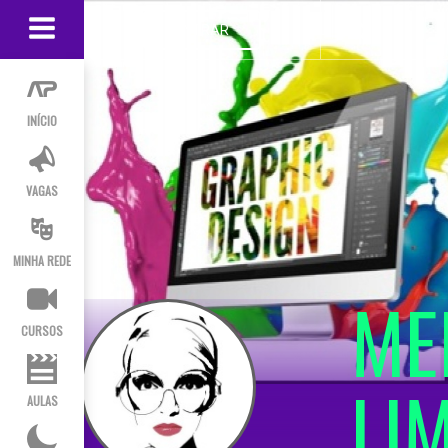
ENTRAR
INÍCIO
VAGAS
MINHA REDE
ME
CURSOS
LI
AULAS