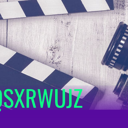
QSXRWUJZ