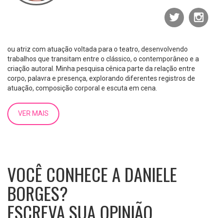
ou atriz com atuação voltada para o teatro, desenvolvendo
trabalhos que transitam entre o clássico, o contemporâneo e a
criação autoral. Minha pesquisa cênica parte da relação entre
corpo, palavra e presença, explorando diferentes registros de
atuação, composição corporal e escuta em cena.
Em 2024, participei das montagens
Antígonas
, interpretando um
policial, e
História de Perri
, no papel de
Queimy
. Esses trabalhos
VER MAIS
ampliaram minha experiência em cena coletiva, investigação de
personagem e construção dramatúrgica a partir do jogo, do ritmo
e da relação com o outro em cena.
Em 2025, integrei o
IV Festival de Teatro Rita Diva
com a cena
VOCÊ CONHECE A DANIELE
curta
Pão com tudo dentro
, vivendo a personagem
Narja
, trabalho
que exigiu síntese cênica, precisão de ações e clareza
BORGES?
dramatúrgica em formato curto. No mesmo ano, estive em cena
no espetáculo autoral
Guardiã das Memórias
, interpretando a
ESCREVA SUA OPINIÃO
personagem
Esquecimento
, um trabalho de investigação artística
que aborda identidade, lembrança e apagamentos históricos,