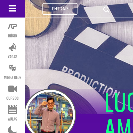
ENTRAR
INÍCIO
VAGAS
MINHA REDE
LU
CURSOS
AM
AULAS