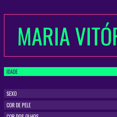
MARIA VITÓ
IDADE
SEXO
COR DE PELE
COR DOS OLHOS