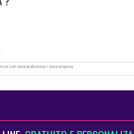
A ?
|