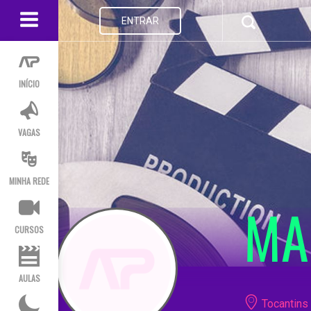
ENTRAR
INÍCIO
VAGAS
MINHA REDE
MA
CURSOS
AULAS
Tocantins 