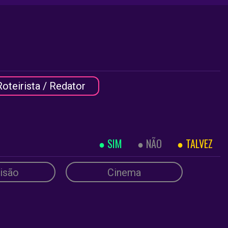
Roteirista / Redator
SIM
NÃO
TALVEZ
isão
Cinema