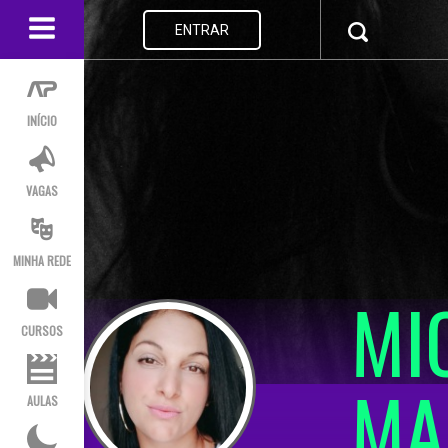
ENTRAR
INÍCIO
VAGAS
MINHA REDE
MI
CURSOS
MA
AULAS