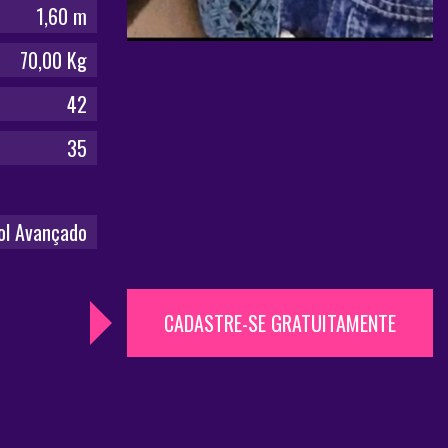
1,60 m
70,00 Kg
42
35
ol Avançado
CADASTRE-SE GRATUITAMENTE