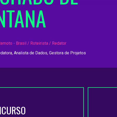
NTANA
emoto - Brasil / Roteirista / Redator
edatora, Analista de Dados, Gestora de Projetos
NCURSO