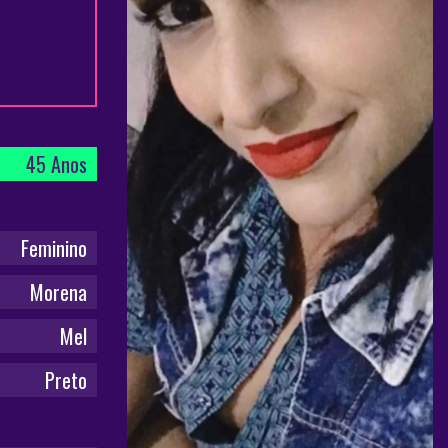
45 Anos
Feminino
Morena
Mel
Preto