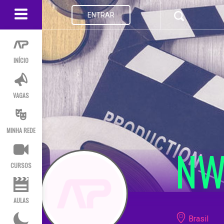
ENTRAR
INÍCIO
VAGAS
MINHA REDE
NW
CURSOS
AULAS
Brasil