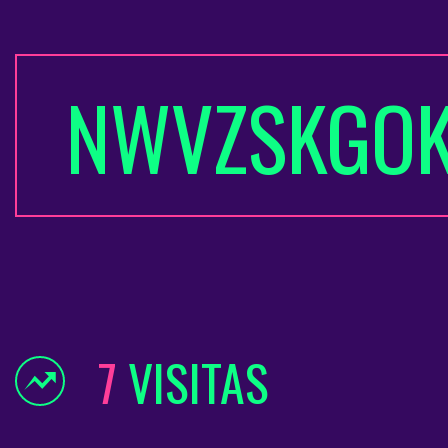
NWVZSKGO
7
VISITAS