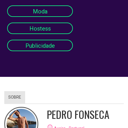
Moda
Hostess
Publicidade
SOBRE
PEDRO FONSECA