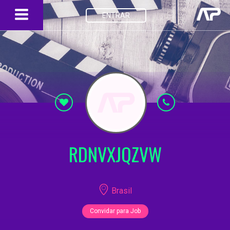
ENTRAR
RDNVXJQZVW
Brasil
Convidar para Job