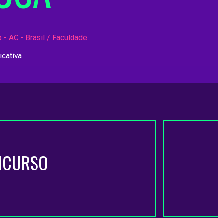
 - AC - Brasil / Faculdade
icativa
NCURSO