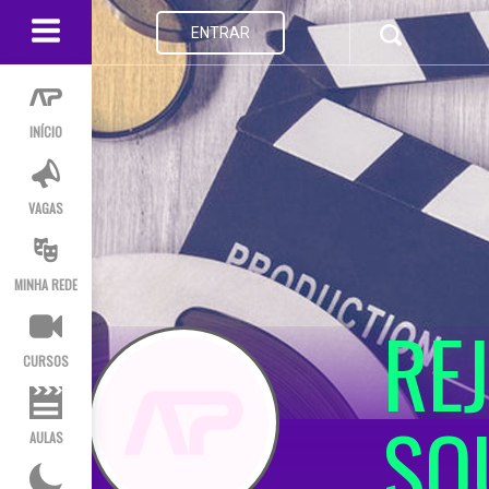
ENTRAR
INÍCIO
VAGAS
MINHA REDE
RE
CURSOS
SO
AULAS