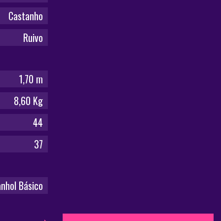
Castanho
Ruivo
1,70 m
8,60 Kg
44
37
nhol Básico