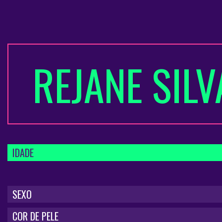
REJANE SIL
IDADE
SEXO
COR DE PELE