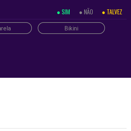
SIM
NÃO
TALVEZ
rela
Bikini