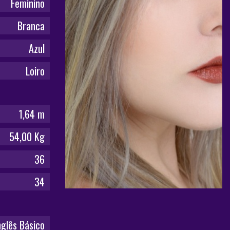
Feminino
Branca
Azul
Loiro
1,64 m
54,00 Kg
36
34
nglês Básico