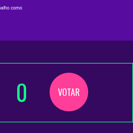
abalho como
0
VOTAR