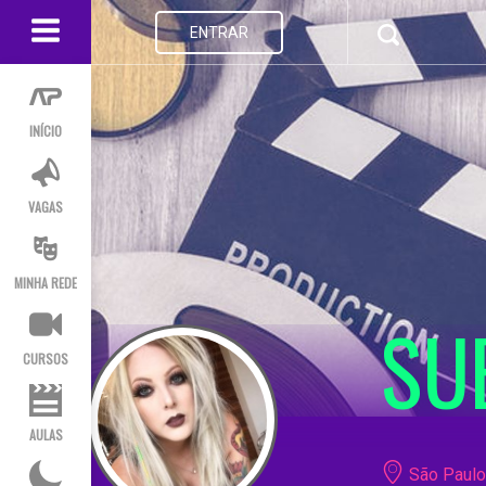
ENTRAR
INÍCIO
VAGAS
MINHA REDE
SU
CURSOS
AULAS
São Paulo 