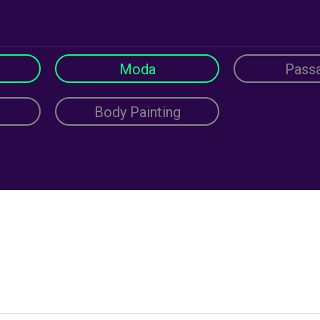
Moda
Passa
Body Painting