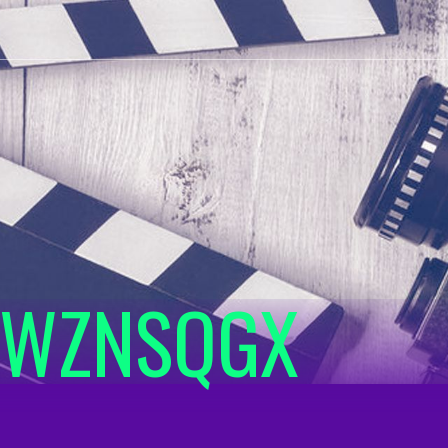
RWZNSQGX