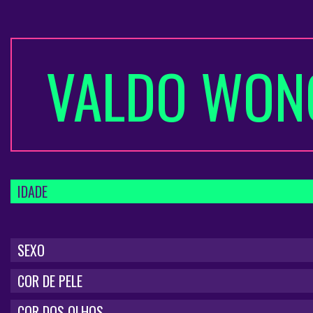
VALDO WON
IDADE
SEXO
COR DE PELE
COR DOS OLHOS