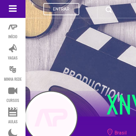
ENTRAR
INÍCIO
VAGAS
MINHA REDE
XN
CURSOS
AULAS
Brasil