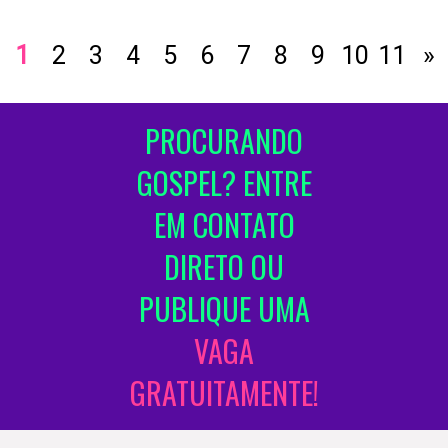
1
2
3
4
5
6
7
8
9
10
11
»
PROCURANDO
GOSPEL? ENTRE
EM CONTATO
DIRETO OU
PUBLIQUE UMA
VAGA
GRATUITAMENTE!