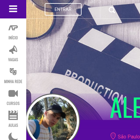
ENTRAR
INÍCIO
VAGAS
MINHA REDE
AL
CURSOS
AULAS
São Paulo 