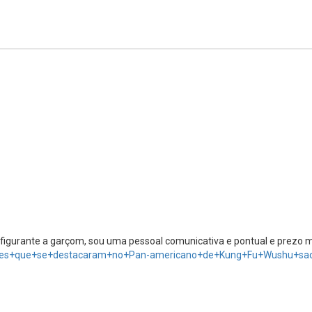
 figurante a garçom, sou uma pessoal comunicativa e pontual e prezo 
retenses+que+se+destacaram+no+Pan-americano+de+Kung+Fu+Wushu+sa