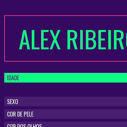
ALEX RIBEI
IDADE
SEXO
COR DE PELE
COR DOS OLHOS