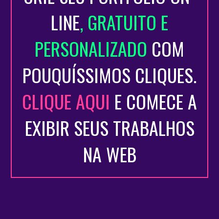
LINE
, GRATUITO E
Idioma Estrangeiro
Espanhol (leitura e interpretação básica, aprendido no Ensino
PERSONALIZADO
COM
Fundmental).
POUQUÍSSIMOS CLIQUES.
Passatempos, interesses, trabalhos voluntários:
- Amo dançar. Gosto de esportes, de ler e assistir vídeos no
CLIQUE AQUI
E COMECE A
Youtube.
- As vezes participo de eventos e concursos como Cover, ou de
EXIBIR SEUS TRABALHOS
dança.
- Tenho um canal no Youtube com nicho de: beleza, moda e estilo
NA WEB
de vida.
- Possuo facilidades em fazer edições em fotos e vídeos.
- Crio alguns conteúdos relacionados ao meu nicho pro Instagram.
Publicações e similares