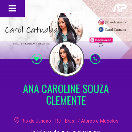
ENTRAR
ANA CAROLINE SOUZA
CLEMENTE
Rio de Janeiro - RJ - Brasil / Atores e Modelos
Ih, trás o café que a visita chegou.