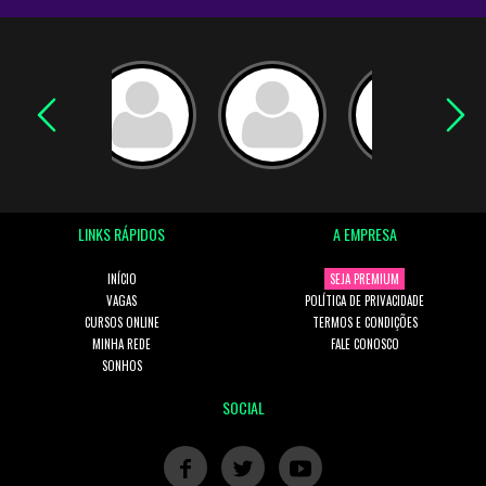
Título do Projeto: Duzentos e cinquenta candidatos brigam para
ser Beyoncé na Unidos da Tijuca.Ano: 2016
Local: Jornal Extra
LINKS RÁPIDOS
A EMPRESA
Título do Projeto: Rio Top Pop acontece neste domingo (17)
TopShopping
INÍCIO
SEJA PREMIUM
Ano: 2017
VAGAS
POLÍTICA DE PRIVACIDADE
Local: Jornal Folha do Iguassú
CURSOS ONLINE
TERMOS E CONDIÇÕES
MINHA REDE
FALE CONOSCO
SONHOS
SOCIAL