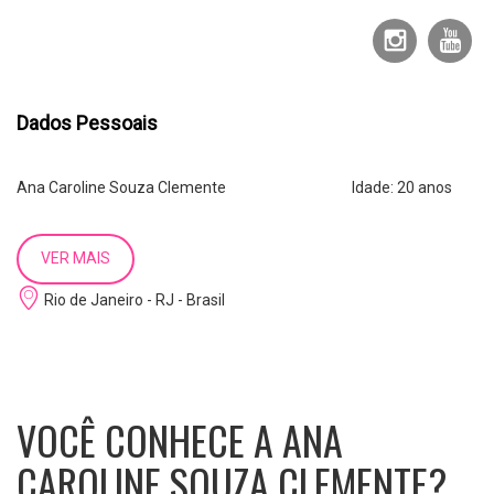
Dados Pessoais
Ana Caroline Souza Clemente Idade: 20 anos
Telefone: (021)97523-6904 E-mail:
ana.contato095@gmail.com
VER MAIS
Rio de Janeiro - RJ - Brasil
Objetivo/Cargo Pretendido
Atores,Modelos,Escola e Agências:
Áreas: Ator, Figurante, Modelo, Recepcionista de Eventos, Sósia
Cover, Agência de modelo e atores, Escola de Teatro/Cinema,
Faculdade, Marketing Promocional.
VOCÊ CONHECE A ANA
Não faço
Body Painting e nem Nú Artístico.
CAROLINE SOUZA CLEMENTE?
Disponibilidade total aos Sábados e Domingos, e de Segunda à