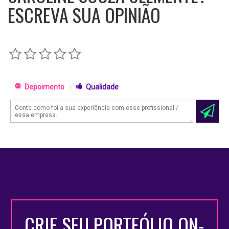
ESCREVA SUA OPINIÃO
Sexta a partir do 12:00 horas.
Escolaridade e Qualificação Profissional
Técnico em Administração.
Cursos
Depoimento
|
Qualidade
|
Web Design e Designer Gráfico Completo.
Departamento Pessoal Completo.
Pacote Microsoft Office Completo Avançado.
Curso de Decoração de Unhas Completo.
Experiência Profissional
- Auxiliar de Vendas E-commerce
- Aprendiz Assist. Administrativo
CRIE SEU PORTFÓLIO ON-
- Aprendiz Assist. Administrativo