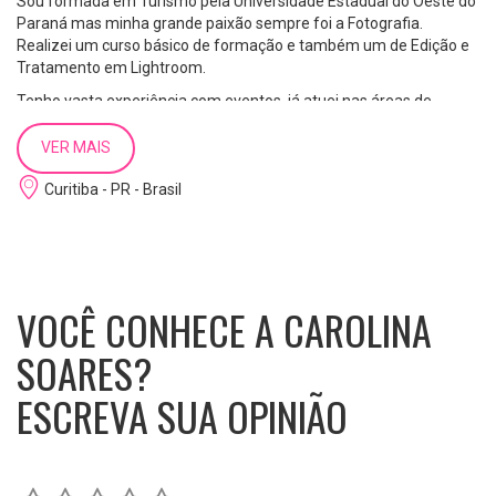
Sou formada em Turismo pela Universidade Estadual do Oeste do
Paraná mas minha grande paixão sempre foi a Fotografia.
Realizei um curso básico de formação e também um de Edição e
Tratamento em Lightroom.
Tenho vasta experiência com eventos, já atuei nas áreas de
cerimonial, staff e secretaria. Auxiliei na produção de um
conteúdo para web de uma marca de cosméticos capilares em
VER MAIS
Curitiba e fiz a cobertura still do mesmo.
Curitiba - PR - Brasil
Sou muito interessada na área e tenho vontade de aprender e
conhecer o setor audiovisual e cultural.
VOCÊ CONHECE A CAROLINA
SOARES?
ESCREVA SUA OPINIÃO