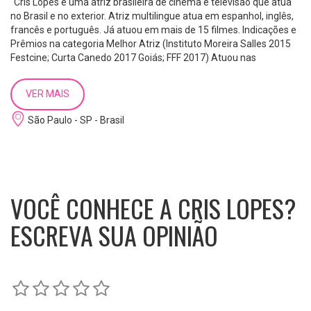
"Cris Lopes é uma atriz brasileira de cinema e televisão que atua
no Brasil e no exterior. Atriz multilingue atua em espanhol, inglês,
francês e português. Já atuou em mais de 15 filmes. Indicações e
Prêmios na categoria Melhor Atriz (Instituto Moreira Salles 2015
Festcine; Curta Canedo 2017 Goiás; FFF 2017) Atuou nas
emissoras Rede Tv (destaque para a doce Xuxu do seriado Vila
Maluca estilo Chaves com indicação a prêmio na categoria no
VER MAIS
Chile), Rede Record (participação especial homenagem Dia das
Mães Rodrigo Faro 2015), Band 21 e tv a cabo foi Apresentadora
São Paulo - SP - Brasil
de programa de tv e no SBT matérias especiais. Estudou "acting"
para cinema na Actor Studios na Inglaterra e filmou em Pinewood
Studios (estudios de 007). Fan Page @crislopesoficial"
VOCÊ CONHECE A CRIS LOPES?
ESCREVA SUA OPINIÃO