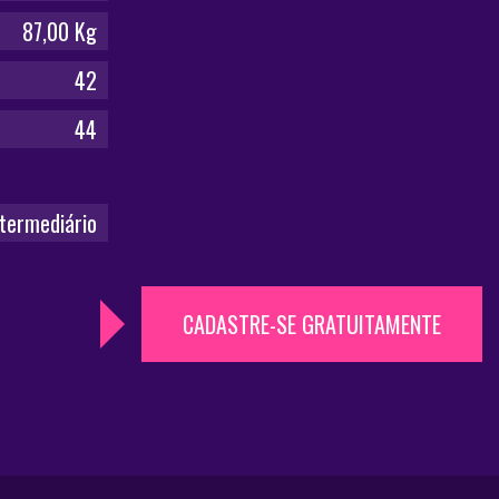
87,00 Kg
42
44
ntermediário
CADASTRE-SE GRATUITAMENTE