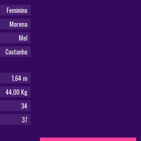
Feminino
Morena
Mel
Castanho
1,64 m
44,00 Kg
34
37