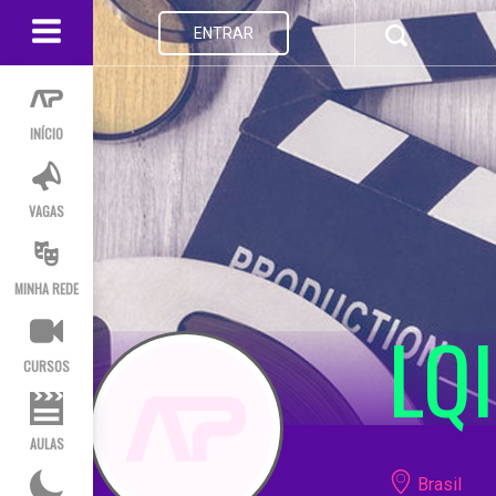
ENTRAR
INÍCIO
VAGAS
MINHA REDE
LQ
CURSOS
AULAS
Brasil