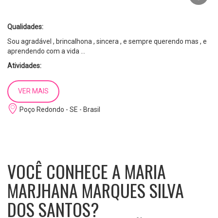
Qualidades:
Sou agradável , brincalhona , sincera , e sempre querendo mas , e
aprendendo com a vida ...
Atividades:
.tds
VER MAIS
Escolaridade:
Médio Incompleto
Poço Redondo - SE - Brasil
Cursos:
Modelo , atriz , Fotografia , figurante de filmes e etc .
Profissao:
VOCÊ CONHECE A MARIA
Estudo
MARJHANA MARQUES SILVA
DOS SANTOS?