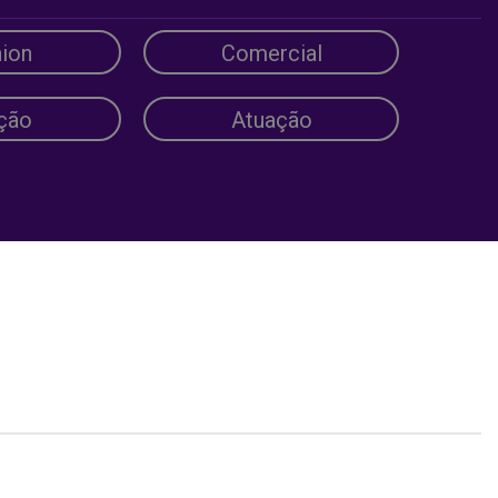
ion
Comercial
ção
Atuação