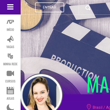
ENTRAR
INÍCIO
VAGAS
MINHA REDE
MA
CURSOS
AULAS
Brasil / 