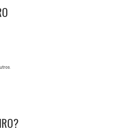
RO
utros.
IRO?