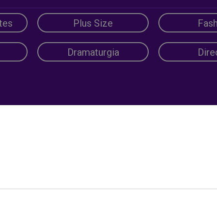
tes
Plus Size
Fash
Dramaturgia
Dire