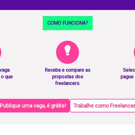
COMO FUNCIONA?
 vaga
Receba e compare as
Selec
 o que
propostas dos
pague 
freelancers.
Publique uma vaga, é grátis!
Trabalhe como Freelance