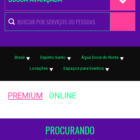
Brasil
Espirito Santo
Água Doce do Norte
Locações
Espaços para Eventos
PREMIUM
ONLINE
PROCURANDO