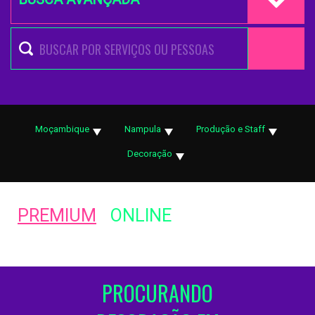
Moçambique
Nampula
Produção e Staff
Decoração
PREMIUM
ONLINE
PROCURANDO