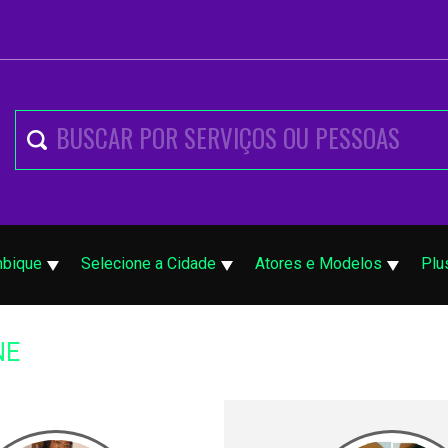
bique
Selecione a Cidade
Atores e Modelos
Plu
NE