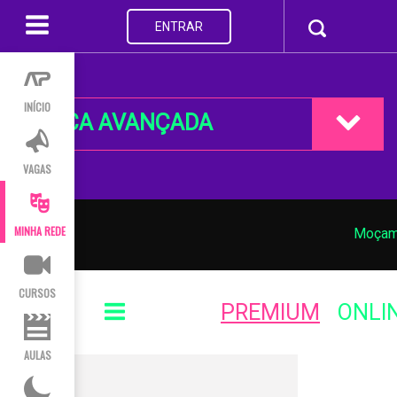
ENTRAR
INÍCIO
BUSCA AVANÇADA
VAGAS
MINHA REDE
Moçam
CURSOS
PREMIUM
ONLI
AULAS