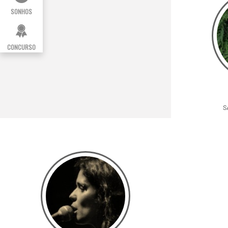
SONHOS
CONCURSO
S