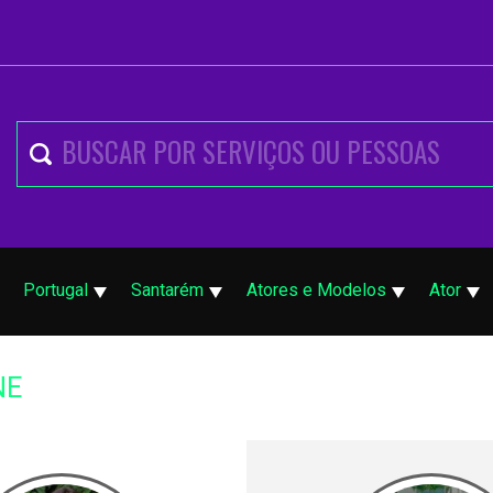
Portugal
Santarém
Atores e Modelos
Ator
NE