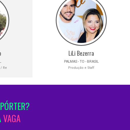
o
LiLi Bezerra
L
PALMAS - TO - BRASIL
 / Re
Produção e Staff
EPÓRTER?
A
VAGA