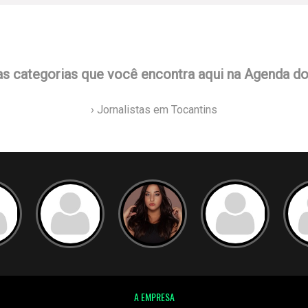
as categorias que você encontra aqui na Agenda d
› Jornalistas em Tocantins
A EMPRESA