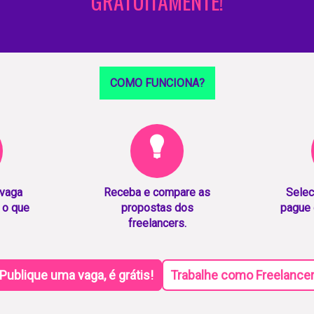
GRATUITAMENTE!
COMO FUNCIONA?
 vaga
Receba e compare as
Selec
 o que
propostas dos
pague 
freelancers.
Publique uma vaga, é grátis!
Trabalhe como Freelance