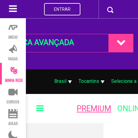
ENTRAR
INÍCIO
BUSCA AVANÇADA
VAGAS
MINHA REDE
Brasil
Tocantins
Selecione a
CURSOS
PREMIUM
ONLI
AULAS