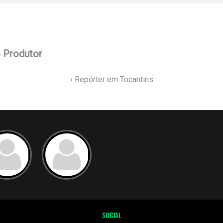
o Produtor
› Repórter em Tocantins
SOCIAL