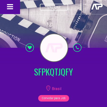
ENTRAR
SFPKQTJQFY
Brasil
Convidar para Job