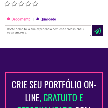
geral, pagamento de contas e holerites, criação de planilhas de
pagamentos e recebimentos de notas fiscais, cálculo de lucro e
despesas mensais e anuais, preenchimento de notas fiscais
através de ERP, atendimento aos fornecedores, cobrança. Fora da
Depoimento
|
Qualidade
|
área financeira desenvolvi o logo da empresa e o layout de seu
website através de softwares específicos, como Adobe
Photoshop, Fireworks e Dreamweaver.
Perfil profissional:
Sou uma pessoa bastante dinâmica e flexível, portanto não tenho
problemas em me adaptar com o ambiente. Sou bastante calmo
e tenho paciência para resolver problemas de todos os tipos.
Minha rotina de trabalho pode ser tanto dinâmica quanto analítica,
variando de acordo com as tarefas do dia e o projeto ao qual
estarei inserido.
CRIE SEU PORTFÓLIO ON-
Títulos de extensão:
LINE
, GRATUITO E
• Processo de Suprimentos EAD (08/2017 – 12/2017) pela
ILOS -
Especialista em logística e Supply Chain
.