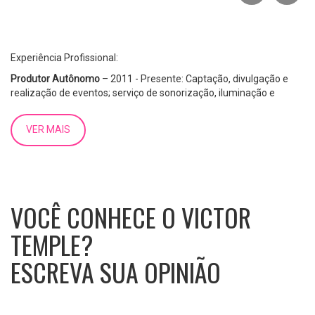
Experiência Profissional:
Produtor Autônomo
– 2011 - Presente: Captação, divulgação e
realização de eventos; serviço de sonorização, iluminação e
customização de ambientes em shows, feiras, palestras,
casamentos e workshops.
VER MAIS
Jacobs Douwe Egberts
(Segmento alimentício de produtos
acabados) – 2017 - 2018: Estagiário de compras: Atuação em
todo o processo de compras, criação de RFIs, negociações de
níveis de serviço e atualizações de contrato com fornecedores,
homologação de fornecedores no sistema SAP, criação de
VOCÊ CONHECE O VICTOR
pedidos de compras e ajustes fiscais no sistema SAP, otimizações
no processo de compras, savings, cadastro de materiais, suporte
TEMPLE?
para outros departamentos, aquisições internacionais,
participação em auditorias de qualidade e meio ambiente, criação
ESCREVA SUA OPINIÃO
do dashboard do departamento de suprimentos.
A Temple Máquinas e Sistemas
(segmento metalúrgico) – 2012 -
2016: Assistente administrativo: Administração financeira em