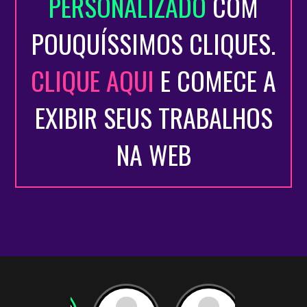
PERSONALIZADO
COM
• Produção em Show Business (08/2019 – 12/2019) pela On
Stage Lab/SP
com as atividades seguintes praticadas:
POUQUÍSSIMOS CLIQUES.
- Backstage/Show runner:
Bon Jovi
(Allianz Park/SP - 25/09/19);
- Operação/Catraca:
Iron Maiden
(Estádio do Morumbi/SP -
CLIQUE AQUI
E COMECE A
06/10/19);
- Backstage/Show runner:
Jacob Collier
(Audio Club/SP -
EXIBIR SEUS TRABALHOS
05/11/19);
- Backstage/Operação:
MIMO Festival
(Palco Mosteiro São
NA WEB
Bento/SP - 22/11/19);
- Backstage/Operação:
MIMO Festival
(Palco Praça das Artes/SP -
23/11/19);
- Auxiliar de suporte para LPL Professional Lighting:
Shawn
Mendes
(Allianz Parque/SP - 29 e 30/11/19).
Complementos:
• Intercâmbio de língua em Santiago/Chile entre o período de
09/2018 a 02/2019 (5 meses) trabalhando como recepcionista
voluntário em Hostel e vendedor de pacotes turísticos.