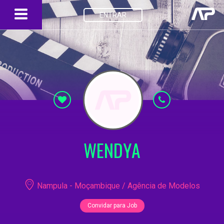
ENTRAR
WENDYA
Nampula - Moçambique / Agência de Modelos
Convidar para Job