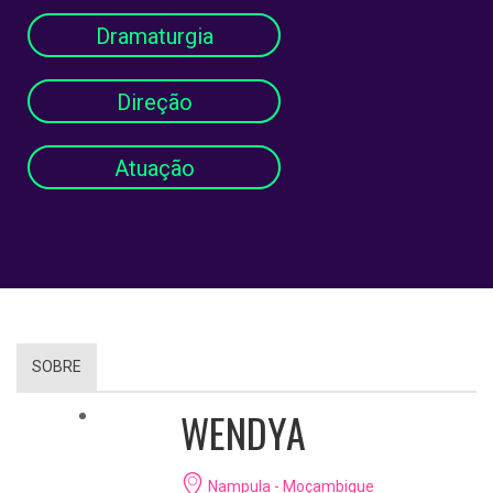
Dramaturgia
Direção
Atuação
SOBRE
WENDYA
Nampula - Moçambique