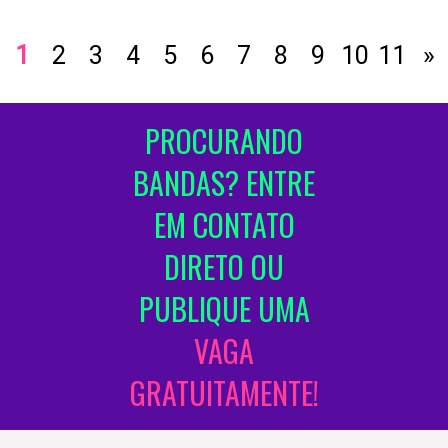
1
2
3
4
5
6
7
8
9
10
11
»
PROCURANDO
BANDAS? ENTRE
EM CONTATO
DIRETO OU
PUBLIQUE UMA
VAGA
GRATUITAMENTE!