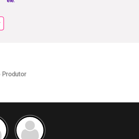
ele.
r
o Produtor