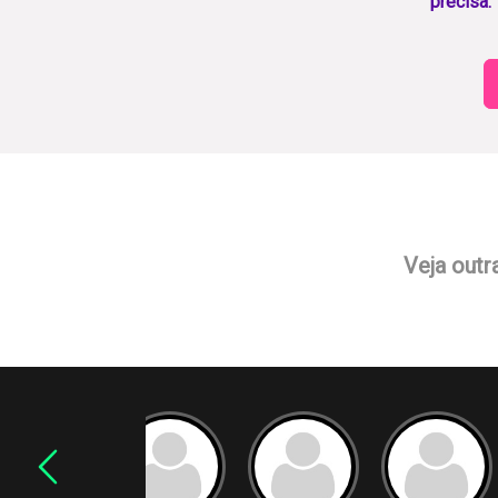
precisa.
Veja outr