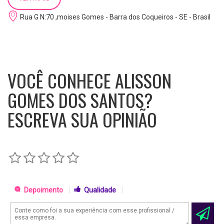
Escolaridade:
Médio Incompleto
Rua G N:70 ,moises Gomes - Barra dos Coqueiros - SE - Brasil
Cursos:
eletricista industrial,recepcionista,informatica basico
e hotelaria
VOCÊ CONHECE ALISSON
Profissao:
Estutande
GOMES DOS SANTOS?
ESCREVA SUA OPINIÃO
Depoimento
|
Qualidade
|