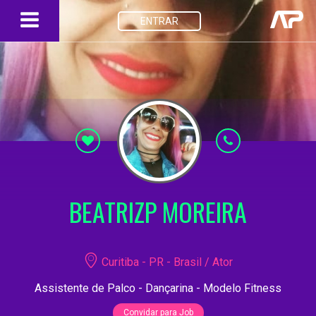
ENTRAR
BEATRIZP MOREIRA
Curitiba - PR - Brasil / Ator
Assistente de Palco - Dançarina - Modelo Fitness
Convidar para Job