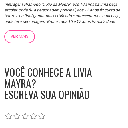
metragem chamado "O Rio da Madre", aos 10 anos fiz uma peça
escolar, onde fui a personagem principal, aos 12 anos fiz curso de
teatro e no final ganhamos certificado e apresentamos uma peça,
onde fui a personagem "Bruna", aos 16 e 17 anos fiz mais duas
peças pelo grupo teatral "Boca de Siri" do IFSC de Florianópolis,
onde em uma das peças (2023) fui a personagem "Marry Warren"
VER MAIS
em "As Bruxas de Salém", e aos 18 anos (em 2024), participei de
mais uma curta-metragem, onde fui a coadjuvante "Maria".
Meus trabalhos: https://youtube.com/@lililolivs?
si=L0bgzQa7WnsSyh4W
VOCÊ CONHECE A LIVIA
MAYRA?
ESCREVA SUA OPINIÃO