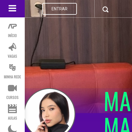
ENTRAR
INÍCIO
VAGAS
MINHA REDE
MA
CURSOS
MA
AULAS