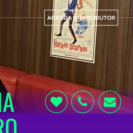
HA
RO