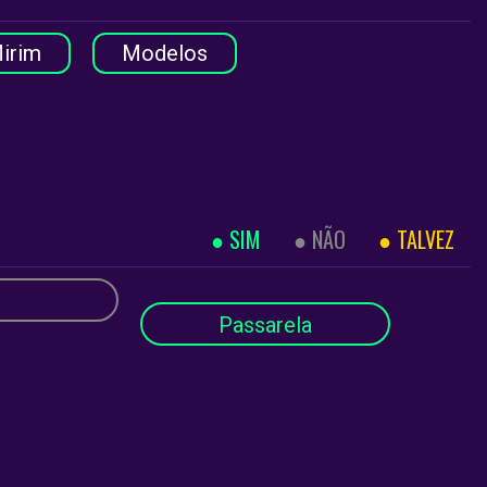
irim
Modelos
SIM
NÃO
TALVEZ
Passarela