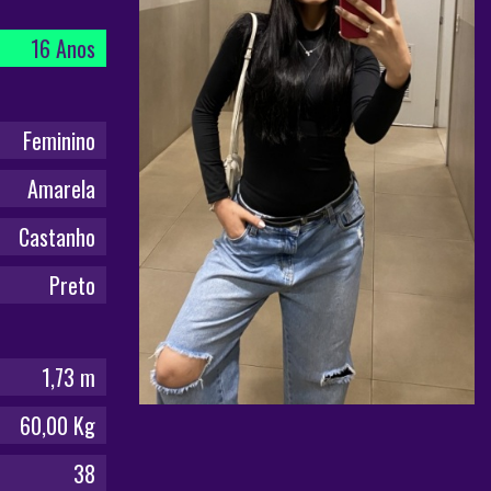
16 Anos
Feminino
Amarela
Castanho
Preto
1,73 m
60,00 Kg
38