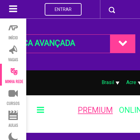
ENTRAR
INÍCIO
BUSCA AVANÇADA
VAGAS
MINHA REDE
Brasil
Acre
CURSOS
PREMIUM
ONLI
AULAS