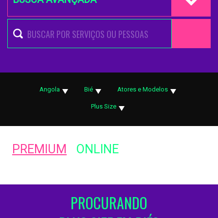
Angola
Bié
Atores e Modelos
Plus Size
PREMIUM
ONLINE
PROCURANDO