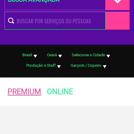
Brasil
Ceará
Selecione a Cidade
Produção e Staff
Garçom / Copeiro
PREMIUM
ONLINE