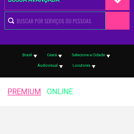
Brasil
Ceará
Selecione a Cidade
Áudiovisual
Locutores
PREMIUM
ONLINE