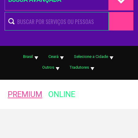
Brasil
Ceará
Selecione a Cidade
Outros
Tradutores
PREMIUM
ONLINE